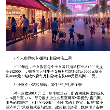
2.个人所得税专项附加扣除标准上调
2025年起，子女教育每个子女每月扣除标准从1500元提
高到2000元；赡养老人独生子女每月扣除标准从3000元提高
到4000元；继续教育每月扣除标准从600元提高到800元。
3. 小微企业减税加码，留住“经济毛细血管”
对年营收500万元以下的小微企业，所得税减免比例或从
25%提升至50%，部分服务业企业甚至可享“零税负”窗口期。
街角的咖啡馆、社区的便利店、创业者的工作室，这些“最小
经济单元”承载着就业与民生。政策精准滴灌，既保住了市井