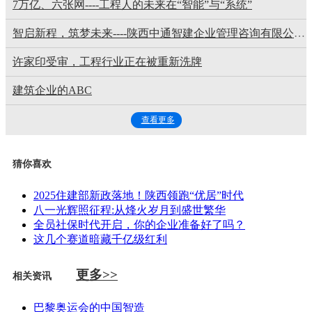
‌7万亿、六张网----工程人的未来在“智能”与“系统”‌
智启新程，筑梦未来----陕西中通智建企业管理咨询有限公司祝广大学子金榜题名
许家印受审，工程行业正在被重新洗牌
建筑企业的ABC
查看更多
猜你喜欢
2025住建部新政落地！陕西领跑“优居”时代
八一光辉照征程:从烽火岁月到盛世繁华
全员社保时代开启，你的企业准备好了吗？
这几个赛道暗藏千亿级红利
更多>>
相关资讯
巴黎奥运会的中国智造