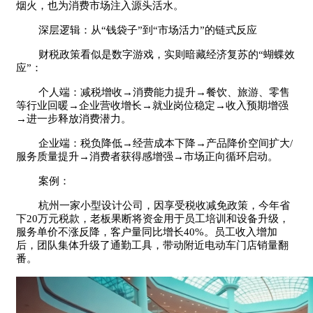
烟火，也为消费市场注入源头活水。
深层逻辑：从“钱袋子”到“市场活力”的链式反应
财税政策看似是数字游戏，实则暗藏经济复苏的“蝴蝶效
应”：
个人端：减税增收→消费能力提升→餐饮、旅游、零售
等行业回暖→企业营收增长→就业岗位稳定→收入预期增强
→进一步释放消费潜力。
企业端：税负降低→经营成本下降→产品降价空间扩大/
服务质量提升→消费者获得感增强→市场正向循环启动。
案例：
杭州一家小型设计公司，因享受税收减免政策，今年省
下20万元税款，老板果断将资金用于员工培训和设备升级，
服务单价不涨反降，客户量同比增长40%。员工收入增加
后，团队集体升级了通勤工具，带动附近电动车门店销量翻
番。