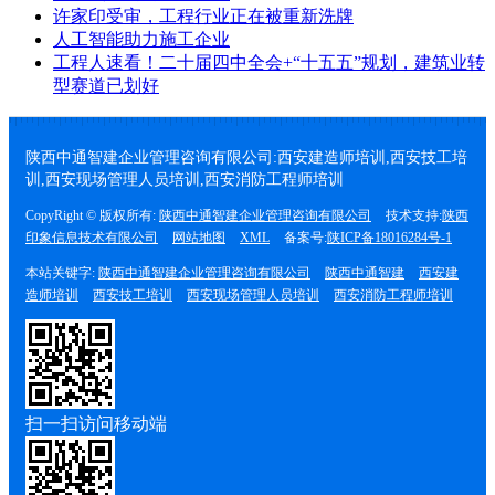
许家印受审，工程行业正在被重新洗牌
人工智能助力施工企业
工程人速看！二十届四中全会+“十五五”规划，建筑业转
型赛道已划好
陕西中通智建企业管理咨询有限公司:西安建造师培训,西安技工培
训,西安现场管理人员培训,西安消防工程师培训
CopyRight © 版权所有:
陕西中通智建企业管理咨询有限公司
技术支持:
陕西
印象信息技术有限公司
网站地图
XML
备案号:
陕ICP备18016284号-1
本站关键字:
陕西中通智建企业管理咨询有限公司
陕西中通智建
西安建
造师培训
西安技工培训
西安现场管理人员培训
西安消防工程师培训
扫一扫访问移动端