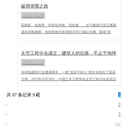
破局突围之路
2025-11-28
高能耗、低效率、同质化内卷、回款难……当下建筑行业正遭遇
成长的瓶颈期，传统粗放式发展模式早已难以为继。随着“双
碳”政策推进、数字化浪潮袭来，以及市场竞争的白热化，主动
求新求变不再是“选择题”，而是企业活下去、活得好的“必答
题”！作为深耕行业的工程人，这4条转型出路须提前布局，才能
太空工程分会成立：建筑人的出路，不止于地球
在洗牌期站稳脚跟！
2025-11-13
当传统建筑行业遭遇寒冬，一群"造房子的人"把目光投向了星辰
大海。‌2025年10月30日，中国土木工程学会太空工程分会在武汉
正式成立，210余名来自高校、科研院所和工程单位的代表齐聚
一堂。这个由华中科技大学支撑的新平台，正在为建筑行业开辟
共 97 条记录 9 页
1
一条"上天"的新赛道。
2
3
>>