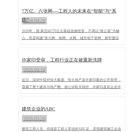
梦学子，致以热烈的祝贺与最诚挚的祝福！
‌7万亿、六张网----工程人的未来在“智能”与“系
统”‌
2026-04-28
2026年，国 家启动7万亿元基础设施投资，不再以“铁公基”为轴
心，而是构建“算力网、电网、水网、城市地下管网、新型通信
网、物流网”六张新型基础设施网络。这不仅是规模的扩张，更
是发展范式的根本跃迁——工程公司正从“施工承包商”转型为“系
统集成服务商”。
许家印受审，工程行业正在被重新洗牌
2026-04-16
近日，深圳中院对恒大集团、恒大地产及许家印案的公开审理，
震撼了整个建筑与地产圈。据公诉机关指控，许家印及其企业涉
嫌非法吸收公众存款等多项罪名，涉案金额可能高达2.4万亿人民
币。这位曾被誉为“宇宙房企”的地产巨头，最终当庭表示认罪悔
罪。这一事件不仅是个人的法律审判，更是在深度敲响工程行业
建筑企业的ABC
粗放式增长模式的警钟。恒大的债务黑洞有多深？截至2026年1
2026-03-26
月末，恒大地产集团未能清偿的到期债务累计3745.51亿元，逾期
建筑三类人员，也就是工程人常说的ABC证，是指建筑施工企业
商票规模达1807.52亿元，两类逾期负债合计超过5500亿元。这背