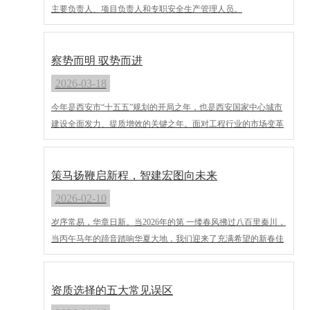
主要负责人、项目负责人和专职安全生产管理人员。
后，是约162万套烂尾楼和成千上万被拖垮的建筑分包商与供应
商。清盘人已变卖资产仅约2.55亿美元，而债权总额高达3500亿
港元，回收率不足1%。这场危机清楚地表明：在房地产红利消
察势而明 驭势而进
退、高杠杆难以为继的今天，所有依赖“快周转、高负债”的工程
企业，都可能面临被深度洗牌的命运。
2026-03-18
今年是西安市“十五五”规划的开局之年，也是西安国家中心城市
建设全面发力、提质增效的关键之年。面对工程行业的市场变革
与时代机遇，陕西中通智建企业管理咨询有限公司深耕西安本土
十余年，始终坚守“诚信为本、质量为先”的经营理念，在深耕传
统工程资质业务的基础上，全面布局新赛道，以政策为引领，以
策马扬鞭启新程，智建宏图向未来
实干破困局，以创新谋重生，全力开启企业高质量发展的全新篇
2026-02-10
章。
岁序常易，华章日新。当2026年的第 一缕春风拂过八百里秦川，
当丙午马年的蹄音踏响华夏大地，我们迎来了充满希望的新春佳
节。值此辞旧迎新之际，陕西中通智建企业管理咨询有限公司，
向长期以来信任、支持我们的客户朋友、合作伙伴致以最诚挚的
新年问候和最 美好的新春祝福！
资质选择的五大常见误区