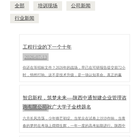
全部
培训现场
公司新闻
行业新闻
工程行业的下一个十年
2026-07-13
你还在等招标文件？2026年的战场，早已在可研报告提交前72小
时，悄然打响。这不是技术升级，是一场‌认知革命‌。真正的赢
家，不再靠拼工期、压价码，而是靠‌提前看见趋势‌，在别人还在
画图时，你已坐在设计院的会议室里，用数据说话。
智启新程，筑梦未来----陕西中通智建企业管理咨
询有限公司祝广大学子金榜题名
2026-06-09
六月长风浩荡，少年锋芒初绽。当笔尖在试卷上沙沙作响，当青
春的梦想在考场上熠熠生辉，一年一度的高考如期进行。陕西中
通智建企业管理咨询有限公司全体员工，向每一位寒窗苦读的逐