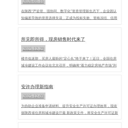
2026-01-16
在陕西“严监管、强协同、数字化”资质管理新生态下，企业因认
知偏差导致的资质选择失误，正成为投标失败、资格冻结、信用
降级的主因。以下是五大高频误区及其真实后果。
所见即所得，现房销售时代来了
2025-12-29
楼市低迷期，买房人最盼的“定心丸”终于来了！近日，全国住房
城乡建设工作会议在北京召开，明确将“着力稳定房地产市场”列
为2026年重点工作，而“推进现房销售制，实现所见即所得”这一
核心举措，更是直接戳中了千万购房者的痛点。
安许办理新指南
2025-12-09
为协助企业准备申请材料、提升安全生产许可证办理效率，现依
据陕西省住房和城乡建设厅最 新政策文件，将安全生产许可证新
申请与延期办理的核心条件、合规重点及操作建议进行系统梳
理，供各企业在办理过程中参照使用。