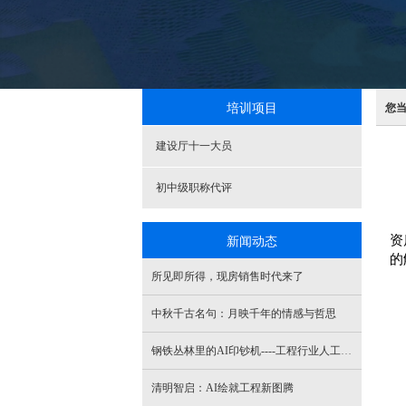
培训项目
您
建设厅十一大员
初中级职称代评
新闻动态
资
的
所见即所得，现房销售时代来了
中秋千古名句：月映千年的情感与哲思
钢铁丛林里的AI印钞机----工程行业人工智能商业化实战录
清明智启：AI绘就工程新图腾‌