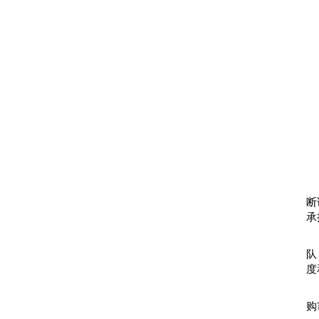
断
承
队
度
购